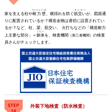
たいりょくへき
すじかい
家を支える柱や
耐力壁
、横揺れを防ぐ
筋交い
が、図面通
りに配置されているか？構造金物は適切に設置されてい
るか？など、柱、梁、筋交い、 火打ちなどの「構造耐力
くたい
上主要な部分」＝
躯体
を、検査機関
の検査
（第三者機関）
員さんがチェックします。
外装下地検査（防水検査）