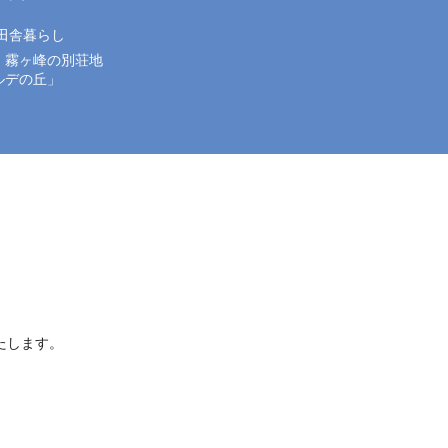
 田舎暮らし
・霧ヶ峰の別荘地
ルデの丘」
たします。