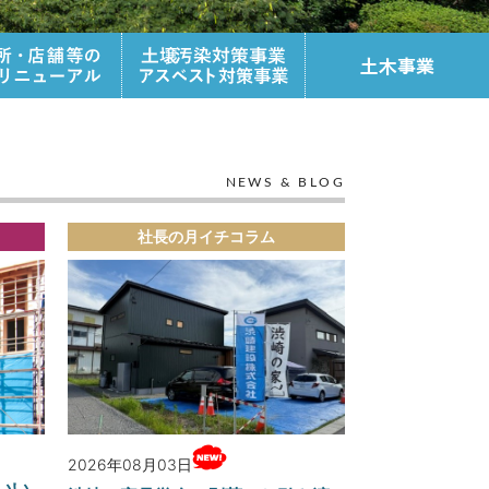
フォームQ＆A
施工事例
リフォーム施工事例
家づくりの流れ
NEWS & BLOG
社長の月イチコラム
2026年08月03日
いい