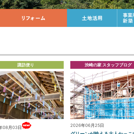
ップ
流れ
お宅訪問リポート
標準仕様
リ
料請求
諏訪便り
渋崎の家 スタッフブログ
2026年06月25日
6年08月03日
グリーンが映える大人かっこ