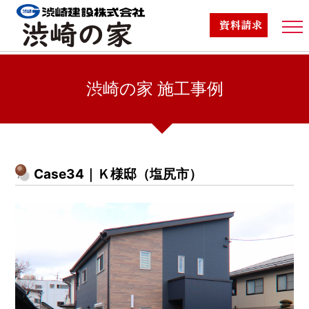
渋崎の家TOP
渋崎の家 施工事例
商品ラインナップ
TOP
/
渋崎の家(高品位住宅)の事例
/
Case34｜Ｋ様邸（塩尻市）
標準仕様
Case34｜Ｋ様邸（塩尻市）
施工事例
スタッフブログ
家づくりの流れ
スタッフ紹介