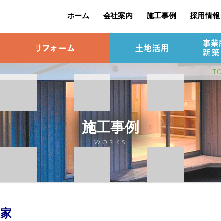
ホーム
会社案内
施工事例
採用情報
社長挨拶
社員紹介
別 荘
T
ップ
流れ
お宅訪問リポート
標準仕様
リ
料請求
宅
土木事業
施工事例
WORKS
う家