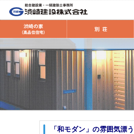
会社案内
渋崎の家（高品位住宅）
渋崎建設のリフォーム
渋崎の家のご案内
商品ラインナ
リフォームの
渋崎の家スタッフブログ
渋崎の家 資
リフォーム
注文住
「和モダン」の雰囲気漂