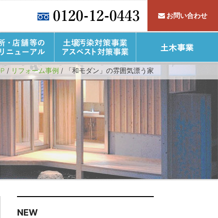
お問い合わせ
すわっこ倶楽部
事業所・店舗・介護施設
OP
/
リフォーム事例
/
「和モダン」の雰囲気漂う家
フォームQ＆A
施工事例
リフォーム施工事例
家づくりの流れ
公共施設
NEW