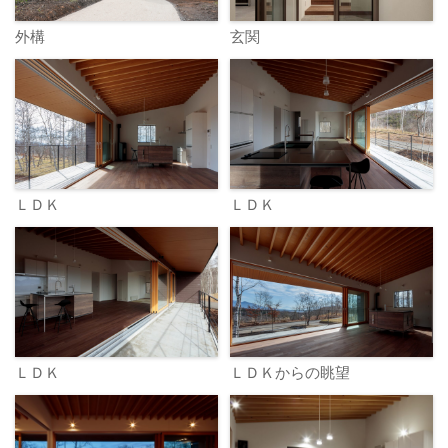
外構
玄関
ＬＤＫ
ＬＤＫ
ＬＤＫ
ＬＤＫからの眺望