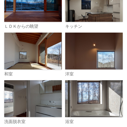
ＬＤＫからの眺望
キッチン
和室
洋室
洗面脱衣室
浴室