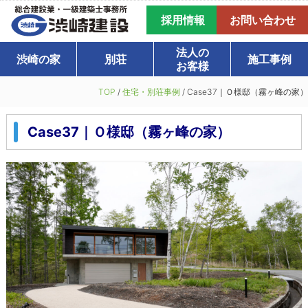
採用情報
お問い合わせ
法人の
渋崎の家
別荘
施工事例
お客様
TOP
/
住宅・別荘事例
/
Case37｜Ｏ様邸（霧ヶ峰の家）
Case37｜Ｏ様邸（霧ヶ峰の家）