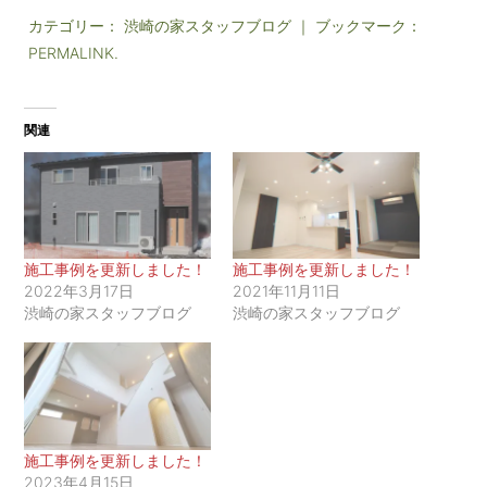
し
b
て
o
カテゴリー：
渋崎の家スタッフブログ
｜ ブックマーク：
T
o
PERMALINK
w
.
k
i
で
t
共
t
有
e
す
r
る
関連
で
に
共
は
有
ク
(
リ
新
ッ
し
ク
い
し
ウ
て
ィ
く
ン
だ
施工事例を更新しました！
施工事例を更新しました！
ド
さ
2022年3月17日
2021年11月11日
ウ
い
で
(
渋崎の家スタッフブログ
渋崎の家スタッフブログ
開
新
き
し
ま
い
す
ウ
)
ィ
ン
ド
ウ
で
開
施工事例を更新しました！
き
ま
2023年4月15日