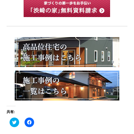
共有:
ク
F
リ
a
ッ
c
ク
e