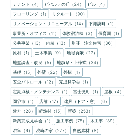
テナント（4）
ビバルデの丘（24）
ビル（4）
フローリング（1）
リクルート（90）
リノベーション・リニューアル（14）
下諏訪町（1）
事業所・オフィス（11）
体験宿泊棟（3）
保育園（1）
公共事業（13）
内装（13）
別荘・注文住宅（36）
原村（1）
土木事業（9）
地域貢献（27）
地盤調査・改良（5）
地鎮祭・上棟式（34）
基礎（15）
外壁（22）
外構（1）
安全パトロール（12）
完成見学会（1）
定期点検・メンテナンス（1）
富士見町（1）
屋根（4）
岡谷市（1）
店舗（17）
建具（ドア・窓）（6）
建方（28）
断熱材（15）
新築（253）
新築完成見学会（1）
施工事例（75）
木工事（39）
浴室（6）
渋崎の家（277）
自然素材（8）