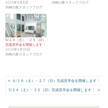
2025年4月8日
渋崎の家スタッフブログ
き
し
ま
い
渋崎の家スタッフブログ
す
ウ
)
ィ
ン
ド
ウ
で
開
き
ま
す
5/２４（土）・２５（日）
)
完成見学会を開催します
2025年4月30日
渋崎の家スタッフブログ
Post navigation
←
４/２６（土）・２７（日）完成見学会を開催します
5/２４（土）・２５（日）完成見学会を開催します
→