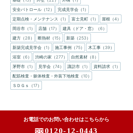
安全パトロール（12）
完成見学会（1）
定期点検・メンテナンス（1）
富士見町（1）
屋根（4）
岡谷市（1）
店舗（17）
建具（ドア・窓）（6）
建方（28）
断熱材（15）
新築（253）
新築完成見学会（1）
施工事例（75）
木工事（39）
浴室（6）
渋崎の家（277）
自然素材（8）
茅野市（1）
見学会（74）
諏訪市（1）
資料請求（1）
配筋検査・躯体検査・外装下地検査（10）
ＳＤＧｓ（17）
お電話でのお問い合わせはこちらから
0120-12-0443