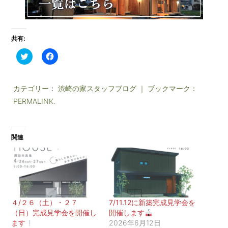
共有:
ク
F
リ
a
ッ
c
ク
e
し
b
て
o
カテゴリー：
渋崎の家スタッフブログ
｜ ブックマーク：
T
o
PERMALINK
w
.
k
i
で
t
共
t
有
e
す
r
る
関連
で
に
共
は
有
ク
(
リ
新
ッ
し
ク
い
し
ウ
て
ィ
く
ン
だ
４/２６（土）・２７
7/11.12に新築完成見学会を
ド
さ
（日）完成見学会を開催し
開催します
ウ
い
で
(
ます
2026年6月12日
開
新