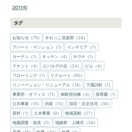
2011年
タグ
お知らせ（75）
すわっこ倶楽部（24）
アパート・マンション（1）
インテリア（7）
カーテン（1）
キッチン（4）
サウナ（1）
テナント（4）
ビバルデの丘（24）
ビル（4）
フローリング（1）
リクルート（90）
リノベーション・リニューアル（14）
下諏訪町（1）
事業所・オフィス（11）
体験宿泊棟（3）
保育園（1）
公共事業（13）
内装（13）
別荘・注文住宅（36）
原村（1）
土木事業（9）
地域貢献（27）
地盤調査・改良（5）
地鎮祭・上棟式（34）
基礎（15）
外壁（22）
外構（1）