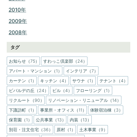
2010年
2009年
2008年
タグ
お知らせ（75）
すわっこ倶楽部（24）
アパート・マンション（1）
インテリア（7）
カーテン（1）
キッチン（4）
サウナ（1）
テナント（4）
ビバルデの丘（24）
ビル（4）
フローリング（1）
リクルート（90）
リノベーション・リニューアル（14）
下諏訪町（1）
事業所・オフィス（11）
体験宿泊棟（3）
保育園（1）
公共事業（13）
内装（13）
別荘・注文住宅（36）
原村（1）
土木事業（9）