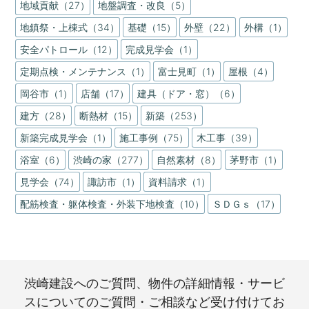
地域貢献（27）
地盤調査・改良（5）
地鎮祭・上棟式（34）
基礎（15）
外壁（22）
外構（1）
安全パトロール（12）
完成見学会（1）
定期点検・メンテナンス（1）
富士見町（1）
屋根（4）
岡谷市（1）
店舗（17）
建具（ドア・窓）（6）
建方（28）
断熱材（15）
新築（253）
新築完成見学会（1）
施工事例（75）
木工事（39）
浴室（6）
渋崎の家（277）
自然素材（8）
茅野市（1）
見学会（74）
諏訪市（1）
資料請求（1）
配筋検査・躯体検査・外装下地検査（10）
ＳＤＧｓ（17）
渋崎建設へのご質問、物件の詳細情報・サービ
スについてのご質問・ご相談など受け付けてお