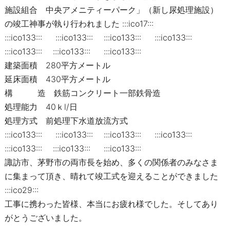
施設組合 中央アメニティーパーク」（新し尿処理施設）
の竣工神事が執り行われました :::ico17:::
:::ico133::: :::ico133::: :::ico133::: :::ico133:::
:::ico133::: :::ico133::: :::ico133:::
建築面積 280平方メートル
延床面積 430平方メートル
構 造 鉄筋コンクリート一部鉄骨造
処理能力 40ｋl/日
処理方式 前処理下水道放流方式
:::ico133::: :::ico133::: :::ico133::: :::ico133:::
:::ico133::: :::ico133::: :::ico133:::
諏訪市、茅野市の両市長を始め、多くの関係者のみなさま
に集まって頂き、晴れて竣工式を迎えることができました
:::ico29:::
工事に携わった皆様、本当にお疲れ様でした。そしてあり
がとうございました。