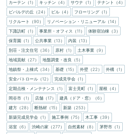
カーテン（1）
キッチン（4）
サウナ（1）
テナント（4）
ビバルデの丘（24）
ビル（4）
フローリング（1）
リクルート（90）
リノベーション・リニューアル（14）
下諏訪町（1）
事業所・オフィス（11）
体験宿泊棟（3）
保育園（1）
公共事業（13）
内装（13）
別荘・注文住宅（36）
原村（1）
土木事業（9）
地域貢献（27）
地盤調査・改良（5）
地鎮祭・上棟式（34）
基礎（15）
外壁（22）
外構（1）
安全パトロール（12）
完成見学会（1）
定期点検・メンテナンス（1）
富士見町（1）
屋根（4）
岡谷市（1）
店舗（17）
建具（ドア・窓）（6）
建方（28）
断熱材（15）
新築（253）
新築完成見学会（1）
施工事例（75）
木工事（39）
浴室（6）
渋崎の家（277）
自然素材（8）
茅野市（1）