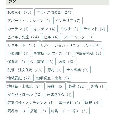
タグ
お知らせ（75）
すわっこ倶楽部（24）
アパート・マンション（1）
インテリア（7）
カーテン（1）
キッチン（4）
サウナ（1）
テナント（4）
ビバルデの丘（24）
ビル（4）
フローリング（1）
リクルート（90）
リノベーション・リニューアル（14）
下諏訪町（1）
事業所・オフィス（11）
体験宿泊棟（3）
保育園（1）
公共事業（13）
内装（13）
別荘・注文住宅（36）
原村（1）
土木事業（9）
地域貢献（27）
地盤調査・改良（5）
地鎮祭・上棟式（34）
基礎（15）
外壁（22）
外構（1）
安全パトロール（12）
完成見学会（1）
定期点検・メンテナンス（1）
富士見町（1）
屋根（4）
岡谷市（1）
店舗（17）
建具（ドア・窓）（6）