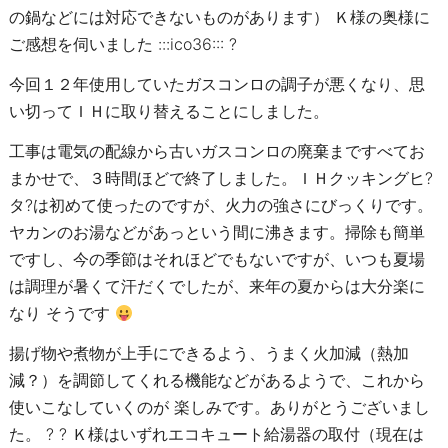
の鍋などには対応できないものがあります） Ｋ様の奥様に
ご感想を伺いました :::ico36::: ?
今回１２年使用していたガスコンロの調子が悪くなり、思
い切ってＩＨに取り替えることにしました。
工事は電気の配線から古いガスコンロの廃棄まですべてお
まかせで、３時間ほどで終了しました。ＩＨクッキングヒ?
タ?は初めて使ったのですが、火力の強さにびっくりです。
ヤカンのお湯などがあっという間に沸きます。掃除も簡単
ですし、今の季節はそれほどでもないですが、いつも夏場
は調理が暑くて汗だくでしたが、来年の夏からは大分楽に
なり そうです
揚げ物や煮物が上手にできるよう、うまく火加減（熱加
減？）を調節してくれる機能などがあるようで、これから
使いこなしていくのが 楽しみです。ありがとうございまし
た。 ? ? Ｋ様はいずれエコキュート給湯器の取付（現在は