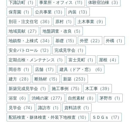
下諏訪町（1）
事業所・オフィス（11）
体験宿泊棟（3）
保育園（1）
公共事業（13）
内装（13）
別荘・注文住宅（36）
原村（1）
土木事業（9）
地域貢献（27）
地盤調査・改良（5）
地鎮祭・上棟式（34）
基礎（15）
外壁（22）
外構（1）
安全パトロール（12）
完成見学会（1）
定期点検・メンテナンス（1）
富士見町（1）
屋根（4）
岡谷市（1）
店舗（17）
建具（ドア・窓）（6）
建方（28）
断熱材（15）
新築（253）
新築完成見学会（1）
施工事例（75）
木工事（39）
浴室（6）
渋崎の家（277）
自然素材（8）
茅野市（1）
見学会（74）
諏訪市（1）
資料請求（1）
配筋検査・躯体検査・外装下地検査（10）
ＳＤＧｓ（17）