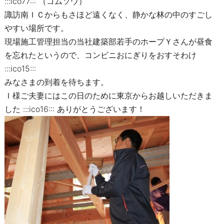
:::ico77::: （コムソウ）
諏訪南ＩＣからもさほど遠くなく、静かな林の中のすごし
やすい場所です。
現場施工管理担当の当社建築部若手のホープＹさんが昼食
を忘れたというので、コンビニおにぎりをおすそわけ
:::ico15:::
みなさまの到着を待ちます。
Ｉ様ご夫妻にはこの日のために東京からお越しいただきま
した :::ico16::: ありがとうございます！