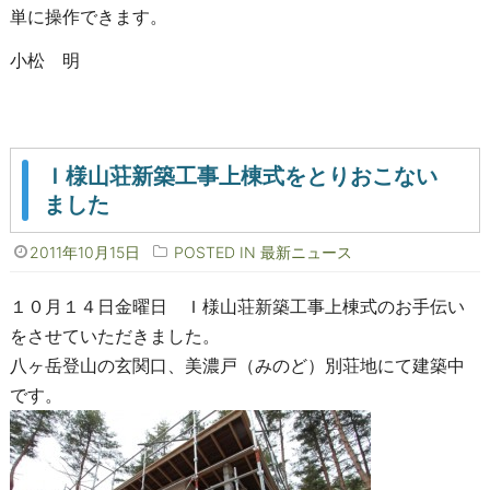
単に操作できます。
小松 明
Ｉ様山荘新築工事上棟式をとりおこない
ました
2011年10月15日
POSTED IN
最新ニュース
１０月１４日金曜日 Ｉ様山荘新築工事上棟式のお手伝い
をさせていただきました。
八ヶ岳登山の玄関口、美濃戸（みのど）別荘地にて建築中
です。