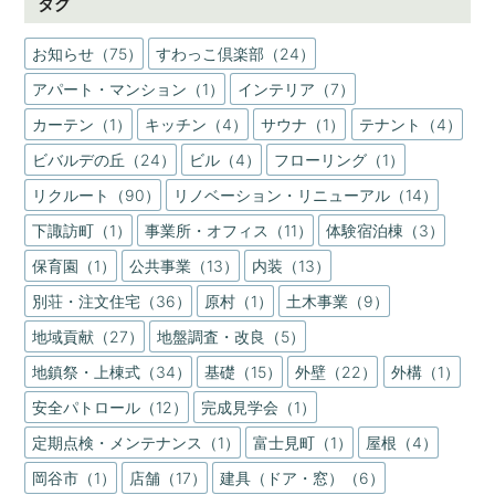
タグ
お知らせ（75）
すわっこ倶楽部（24）
アパート・マンション（1）
インテリア（7）
カーテン（1）
キッチン（4）
サウナ（1）
テナント（4）
ビバルデの丘（24）
ビル（4）
フローリング（1）
リクルート（90）
リノベーション・リニューアル（14）
下諏訪町（1）
事業所・オフィス（11）
体験宿泊棟（3）
保育園（1）
公共事業（13）
内装（13）
別荘・注文住宅（36）
原村（1）
土木事業（9）
地域貢献（27）
地盤調査・改良（5）
地鎮祭・上棟式（34）
基礎（15）
外壁（22）
外構（1）
安全パトロール（12）
完成見学会（1）
定期点検・メンテナンス（1）
富士見町（1）
屋根（4）
岡谷市（1）
店舗（17）
建具（ドア・窓）（6）