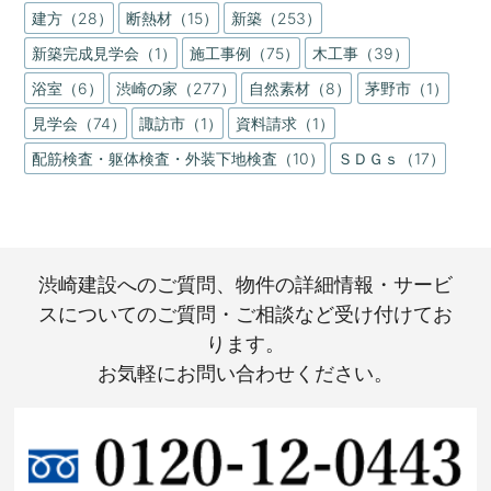
建方（28）
断熱材（15）
新築（253）
新築完成見学会（1）
施工事例（75）
木工事（39）
浴室（6）
渋崎の家（277）
自然素材（8）
茅野市（1）
見学会（74）
諏訪市（1）
資料請求（1）
配筋検査・躯体検査・外装下地検査（10）
ＳＤＧｓ（17）
渋崎建設へのご質問、物件の詳細情報・サービ
スについてのご質問・ご相談など受け付けてお
ります。
お気軽にお問い合わせください。