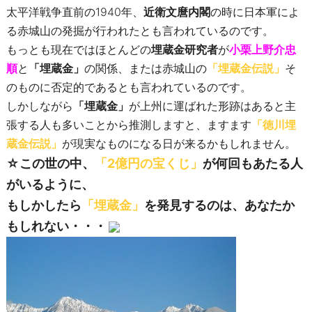
太平洋戦争直前の1940年、
近衛文麿内閣
の時に日本軍によ
る赤城山の発掘が行われたとも言われているのです。
もっとも現在ではほとんどの
埋蔵金研究者
が
小栗上野介忠
順
と
「埋蔵金」
の関係、または赤城山の
「埋蔵金伝説」
そ
のものに否定的であるとも言われているのです。
しかしながら
「埋蔵金」
が上州に運ばれた形跡はあると主
張する人も多いことから推測しますと、ますます
「徳川埋
蔵金伝説」
が現実なものになる日が来るかもしれません。
☆この世の中、
「2億円の宝くじ」
が何回もあたる人
がいるように、
もしかしたら
「埋蔵金」
を発見するのは、あなたか
もしれない・・・