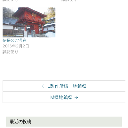
で
(
開
新
き
し
ま
い
す
ウ
)
ィ
ン
ド
ウ
で
開
信長公ご滞在
き
ま
2016年2月2日
す
諏訪便り
)
Post navigation
←
L製作所様 地鎮祭
M様地鎮祭
→
最近の投稿