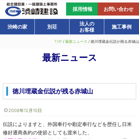
採用情報
お問い合わせ
法人の
渋崎の家
別荘
施工事例
お客様
TOP
/
最新ニュース
/
徳川埋蔵金伝説が残る赤城山
最新ニュース
徳川埋蔵金伝説が残る赤城山
2008年12月10日
伝説によりますと、外国奉行や勘定奉行などを歴任し日米
修好通商条約の使節としても渡米した、