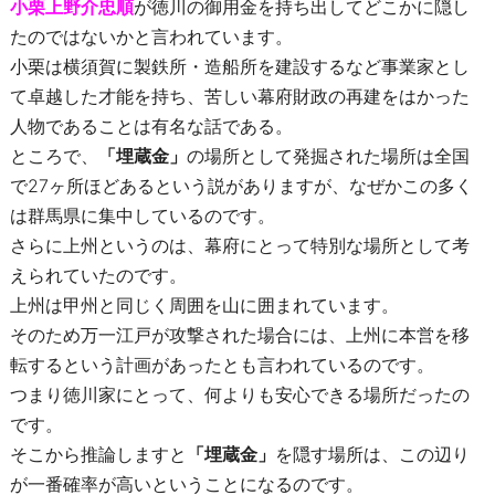
小栗上野介忠順
が徳川の御用金を持ち出してどこかに隠し
たのではないかと言われています。
小栗は横須賀に製鉄所・造船所を建設するなど事業家とし
て卓越した才能を持ち、苦しい幕府財政の再建をはかった
人物であることは有名な話である。
ところで、
「埋蔵金」
の場所として発掘された場所は全国
で27ヶ所ほどあるという説がありますが、なぜかこの多く
は群馬県に集中しているのです。
さらに上州というのは、幕府にとって特別な場所として考
えられていたのです。
上州は甲州と同じく周囲を山に囲まれています。
そのため万一江戸が攻撃された場合には、上州に本営を移
転するという計画があったとも言われているのです。
つまり徳川家にとって、何よりも安心できる場所だったの
です。
そこから推論しますと
「埋蔵金」
を隠す場所は、この辺り
が一番確率が高いということになるのです。