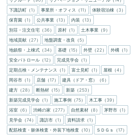
下諏訪町（1）
事業所・オフィス（11）
体験宿泊棟（3）
保育園（1）
公共事業（13）
内装（13）
別荘・注文住宅（36）
原村（1）
土木事業（9）
地域貢献（27）
地盤調査・改良（5）
地鎮祭・上棟式（34）
基礎（15）
外壁（22）
外構（1）
安全パトロール（12）
完成見学会（1）
定期点検・メンテナンス（1）
富士見町（1）
屋根（4）
岡谷市（1）
店舗（17）
建具（ドア・窓）（6）
建方（28）
断熱材（15）
新築（253）
新築完成見学会（1）
施工事例（75）
木工事（39）
浴室（6）
渋崎の家（277）
自然素材（8）
茅野市（1）
見学会（74）
諏訪市（1）
資料請求（1）
配筋検査・躯体検査・外装下地検査（10）
ＳＤＧｓ（17）