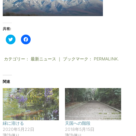
共有:
ク
F
リ
a
ッ
c
ク
e
し
b
て
o
カテゴリー：
最新ニュース
｜ ブックマーク：
PERMALINK
.
T
o
w
k
i
で
t
共
t
有
関連
e
す
r
る
で
に
共
は
有
ク
(
リ
新
ッ
し
ク
い
し
ウ
て
ィ
く
緑に溶ける
天国への階段
ン
だ
2020年5月22日
2018年5月15日
ド
さ
ウ
い
諏訪便り
諏訪便り