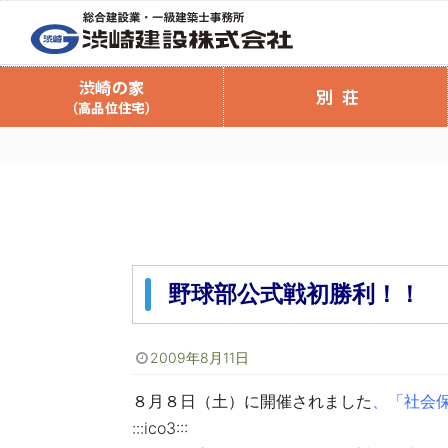
会社案内
渋崎の家（高品位住宅）
渋崎建設のリフォーム
渋崎の家のご案内
商品ラインナ
リフォームの
渋崎の家スタッフブログ
渋崎の家 資
リフォーム
注文住
野球部公式戦初勝利！！
2009年8月11日
８月８日（土）に開催されました
、「社会
:::ico3:::