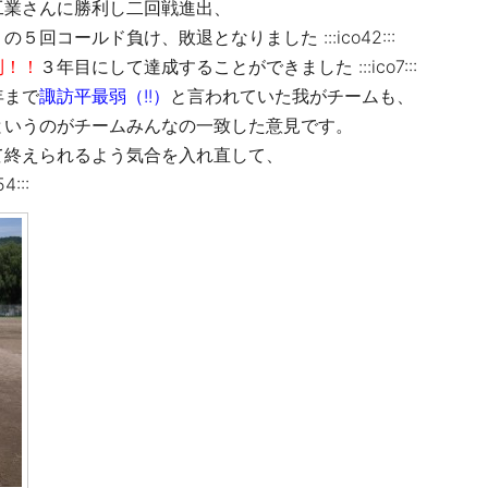
工業さんに勝利し二回戦進出、
コールド負け、敗退となりました :::ico42:::
利！！
３年目にして達成することができました :::ico7:::
年まで
諏訪平最弱（!!）
と言われていた我がチームも、
というのがチームみんなの一致した意見です。
て終えられるよう気合を入れ直して、
:::