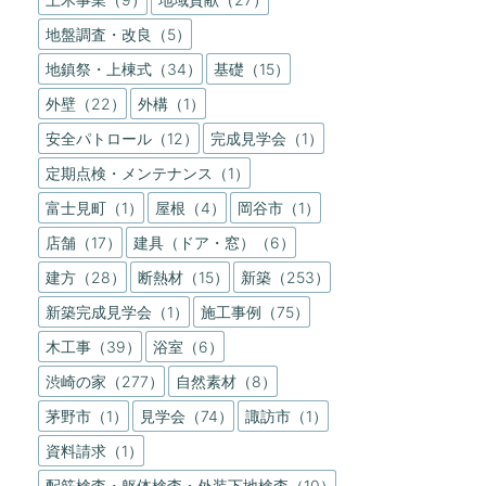
地盤調査・改良（5）
地鎮祭・上棟式（34）
基礎（15）
外壁（22）
外構（1）
安全パトロール（12）
完成見学会（1）
定期点検・メンテナンス（1）
富士見町（1）
屋根（4）
岡谷市（1）
店舗（17）
建具（ドア・窓）（6）
建方（28）
断熱材（15）
新築（253）
新築完成見学会（1）
施工事例（75）
木工事（39）
浴室（6）
渋崎の家（277）
自然素材（8）
茅野市（1）
見学会（74）
諏訪市（1）
資料請求（1）
配筋検査・躯体検査・外装下地検査（10）