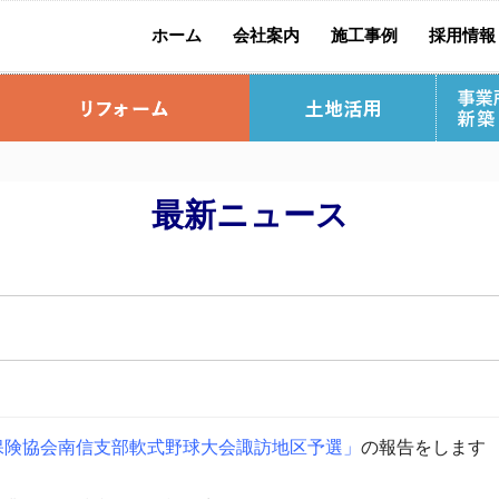
ホーム
会社案内
施工事例
採用情報
社長挨拶
社員紹介
別 荘
ップ
流れ
お宅訪問リポート
標準仕様
リ
最新ニュース
料請求
宅
土木事業
保険協会南信支部軟式野球大会諏訪地区予選」
の報告をします