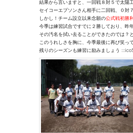
結果から言いますと、一回戦８対５で太陽
セイコーエプソンさん相手に二回戦、０対７の５回
しかし！チーム設立以来念願の
公式戦初勝
今季は練習試合ですでに２勝しており、昨
その汚名を拭い去ることができたのでは？
このうれしさを胸に、今季最後に再び笑っ
残りのシーズンも練習に励みましょう :::ico54