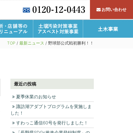
お問い合わせ
すわっこ倶楽部
事業所・店舗・介護施設
TOP
/
最新ニュース
/
野球部公式戦初勝利！！
フォームQ＆A
施工事例
リフォーム施工事例
家づくりの流れ
公共施設
最近の投稿
夏季休業のお知らせ
諏訪湖アダプトプログラムを実施しま
した！
すわっこ通信60号を発行しました！
「長野県SDGs推進企業登録制度」の