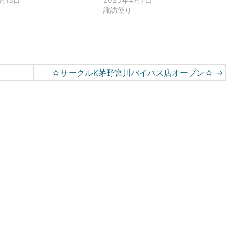
諏訪便り
☆サークルK茅野宮川バイパス店オープン☆
→