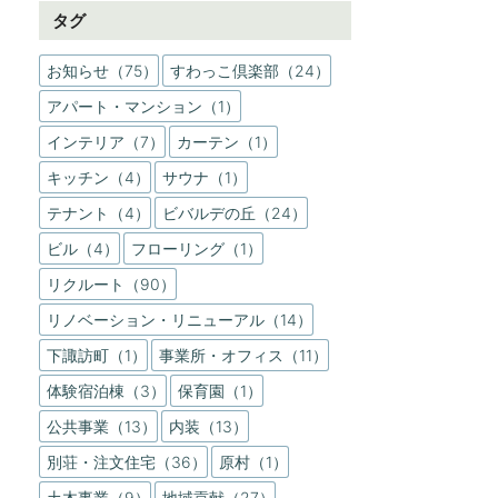
タグ
お知らせ（75）
すわっこ倶楽部（24）
アパート・マンション（1）
インテリア（7）
カーテン（1）
キッチン（4）
サウナ（1）
テナント（4）
ビバルデの丘（24）
ビル（4）
フローリング（1）
リクルート（90）
リノベーション・リニューアル（14）
下諏訪町（1）
事業所・オフィス（11）
体験宿泊棟（3）
保育園（1）
公共事業（13）
内装（13）
別荘・注文住宅（36）
原村（1）
土木事業（9）
地域貢献（27）