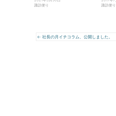
で
(
開
新
諏訪便り
諏訪便り
き
し
ま
い
す
ウ
)
ィ
ン
ド
ウ
で
開
Post navigation
←
社長の月イチコラム、公開しました。
き
ま
す
)