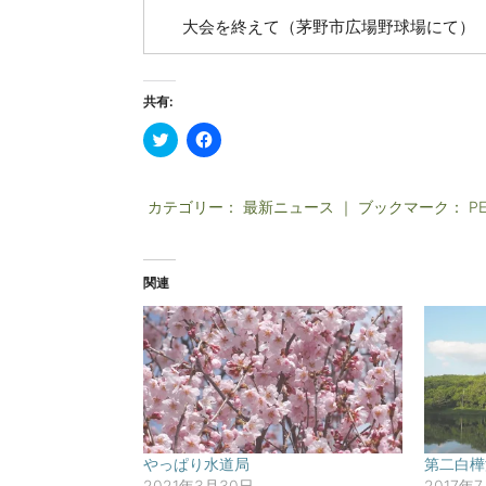
大会を終えて（茅野市広場野球場にて）
共有:
ク
F
リ
a
ッ
c
ク
e
し
b
カテゴリー：
て
o
最新ニュース
｜ ブックマーク：
P
T
o
w
k
i
で
t
共
t
有
関連
e
す
r
る
で
に
共
は
有
ク
(
リ
新
ッ
し
ク
い
し
ウ
て
ィ
く
ン
だ
ド
さ
やっぱり水道局
第二白樺
ウ
い
2021年3月30日
2017年