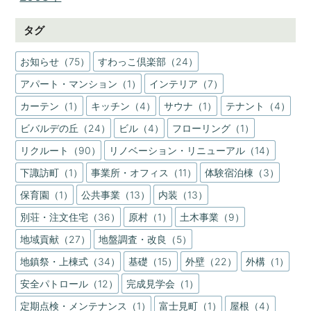
タグ
お知らせ（75）
すわっこ倶楽部（24）
アパート・マンション（1）
インテリア（7）
カーテン（1）
キッチン（4）
サウナ（1）
テナント（4）
ビバルデの丘（24）
ビル（4）
フローリング（1）
リクルート（90）
リノベーション・リニューアル（14）
下諏訪町（1）
事業所・オフィス（11）
体験宿泊棟（3）
保育園（1）
公共事業（13）
内装（13）
別荘・注文住宅（36）
原村（1）
土木事業（9）
地域貢献（27）
地盤調査・改良（5）
地鎮祭・上棟式（34）
基礎（15）
外壁（22）
外構（1）
安全パトロール（12）
完成見学会（1）
定期点検・メンテナンス（1）
富士見町（1）
屋根（4）