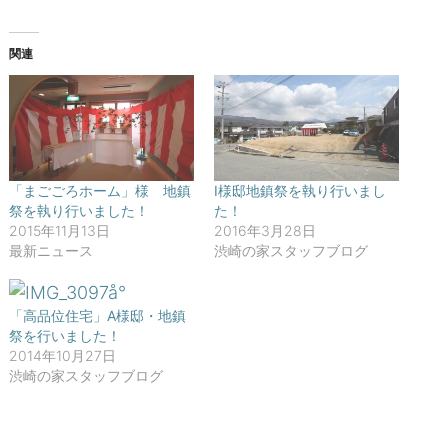
w
k
i
で
t
共
t
有
関連
e
す
r
る
で
に
共
は
有
ク
(
リ
新
ッ
し
ク
い
し
ウ
て
ィ
く
「まごごろホーム」様 地鎮
I様邸地鎮祭を執り行いまし
ン
だ
祭を執り行いました！
た！
ド
さ
ウ
い
2015年11月13日
2016年3月28日
で
(
開
新
最新ニュース
渋崎の家スタッフブログ
き
し
ま
い
す
ウ
)
ィ
ン
「高品位住宅」A様邸・地鎮
ド
祭を行いました！
ウ
で
2014年10月27日
開
渋崎の家スタッフブログ
き
ま
す
)