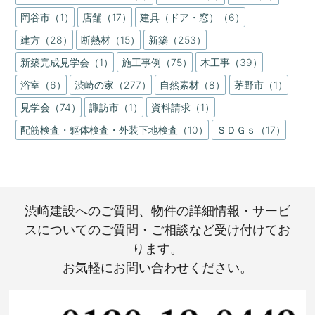
岡谷市（1）
店舗（17）
建具（ドア・窓）（6）
建方（28）
断熱材（15）
新築（253）
新築完成見学会（1）
施工事例（75）
木工事（39）
浴室（6）
渋崎の家（277）
自然素材（8）
茅野市（1）
見学会（74）
諏訪市（1）
資料請求（1）
配筋検査・躯体検査・外装下地検査（10）
ＳＤＧｓ（17）
渋崎建設へのご質問、物件の詳細情報・サービ
スについてのご質問・ご相談など受け付けてお
ります。
お気軽にお問い合わせください。