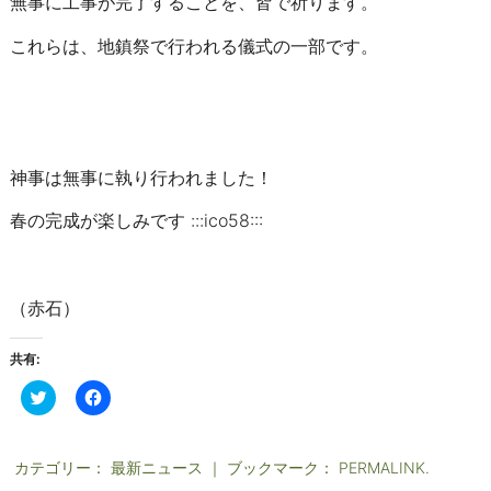
無事に工事が完了することを、皆で祈ります。
これらは、地鎮祭で行われる儀式の一部です。
神事は無事に執り行われました！
春の完成が楽しみです :::ico58:::
（赤石）
共有:
ク
F
リ
a
ッ
c
ク
e
し
b
て
o
カテゴリー：
最新ニュース
｜ ブックマーク：
PERMALINK
.
T
o