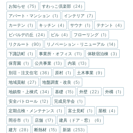
お知らせ（75）
すわっこ倶楽部（24）
アパート・マンション（1）
インテリア（7）
カーテン（1）
キッチン（4）
サウナ（1）
テナント（4）
ビバルデの丘（24）
ビル（4）
フローリング（1）
リクルート（90）
リノベーション・リニューアル（14）
下諏訪町（1）
事業所・オフィス（11）
体験宿泊棟（3）
保育園（1）
公共事業（13）
内装（13）
別荘・注文住宅（36）
原村（1）
土木事業（9）
地域貢献（27）
地盤調査・改良（5）
地鎮祭・上棟式（34）
基礎（15）
外壁（22）
外構（1）
安全パトロール（12）
完成見学会（1）
定期点検・メンテナンス（1）
富士見町（1）
屋根（4）
岡谷市（1）
店舗（17）
建具（ドア・窓）（6）
建方（28）
断熱材（15）
新築（253）