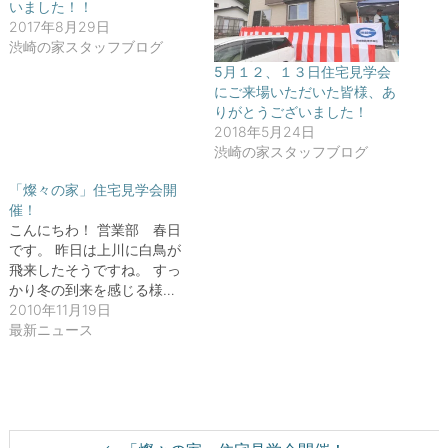
(
リ
いました！！
新
ッ
2017年8月29日
し
ク
い
し
渋崎の家スタッフブログ
ウ
て
ィ
く
5月１２、１３日住宅見学会
ン
だ
にご来場いただいた皆様、あ
ド
さ
ウ
い
りがとうございました！
で
(
開
新
2018年5月24日
き
し
渋崎の家スタッフブログ
ま
い
す
ウ
)
ィ
「燦々の家」住宅見学会開
ン
ド
催！
ウ
こんにちわ！ 営業部 春日
で
開
です。 昨日は上川に白鳥が
き
飛来したそうですね。 すっ
ま
す
かり冬の到来を感じる様…
)
2010年11月19日
最新ニュース