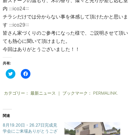
薪ストーブの温もり、木の香り、燦々と光りが差し込む室
内 :::ico24:::
チラシだけでは分からない事を体感して頂けたかと思いま
す :::ico29:::
皆さん家づくりのご参考になった様で、ご説明させて頂い
ても熱心に聞いて頂けました。
今回はありがとうございました！！
共有:
ク
F
リ
a
ッ
c
ク
e
し
b
て
o
カテゴリー：
最新ニュース
｜ ブックマーク：
PERMALINK
.
T
o
w
k
i
で
t
共
t
有
関連
e
す
r
る
で
に
8月19.20日・26.27日完成見
共
は
学会にご来場ありがとうござ
有
ク