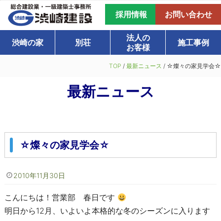
採用情報
お問い合わせ
法人の
渋崎の家
別荘
施工事例
お客様
TOP
/
最新ニュース
/
☆燦々の家見学会☆
最新ニュース
☆燦々の家見学会☆
2010年11月30日
こんにちは！営業部 春日です
明日から12月、いよいよ本格的な冬のシーズンに入ります