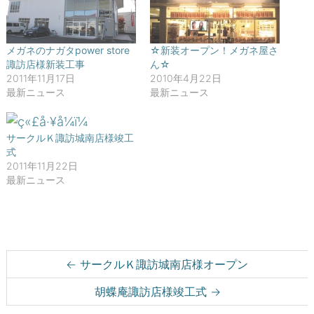
(
リ
新
ッ
し
ク
い
し
ウ
て
ィ
く
メガネのナガタpower store
☆新装オープン！メガネ屋さ
ン
だ
諏訪店様新装工事
ん☆
ド
さ
ウ
い
2011年11月17日
2010年4月22日
で
(
開
新
最新ニュース
最新ニュース
き
し
ま
い
す
ウ
)
ィ
ン
サークルＫ諏訪城南店様竣工
ド
式
ウ
で
2011年11月22日
開
最新ニュース
き
ま
す
)
Post navigation
←
サークルＫ諏訪城南店様オープン
胡蝶庵諏訪店様竣工式
→