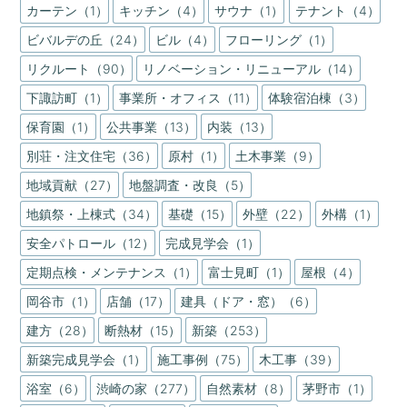
カーテン（1）
キッチン（4）
サウナ（1）
テナント（4）
ビバルデの丘（24）
ビル（4）
フローリング（1）
リクルート（90）
リノベーション・リニューアル（14）
下諏訪町（1）
事業所・オフィス（11）
体験宿泊棟（3）
保育園（1）
公共事業（13）
内装（13）
別荘・注文住宅（36）
原村（1）
土木事業（9）
地域貢献（27）
地盤調査・改良（5）
地鎮祭・上棟式（34）
基礎（15）
外壁（22）
外構（1）
安全パトロール（12）
完成見学会（1）
定期点検・メンテナンス（1）
富士見町（1）
屋根（4）
岡谷市（1）
店舗（17）
建具（ドア・窓）（6）
建方（28）
断熱材（15）
新築（253）
新築完成見学会（1）
施工事例（75）
木工事（39）
浴室（6）
渋崎の家（277）
自然素材（8）
茅野市（1）