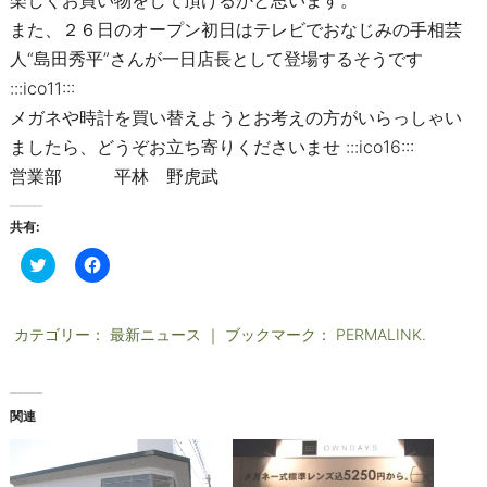
また、２６日のオープン初日はテレビでおなじみの手相芸
人“島田秀平”さんが一日店長として登場するそうです
:::ico11:::
メガネや時計を買い替えようとお考えの方がいらっしゃい
ましたら、どうぞお立ち寄りくださいませ :::ico16:::
営業部 平林 野虎武
共有:
ク
F
リ
a
ッ
c
ク
e
し
b
て
o
カテゴリー：
最新ニュース
｜ ブックマーク：
PERMALINK
.
T
o
w
k
i
で
t
共
t
有
関連
e
す
r
る
で
に
共
は
有
ク