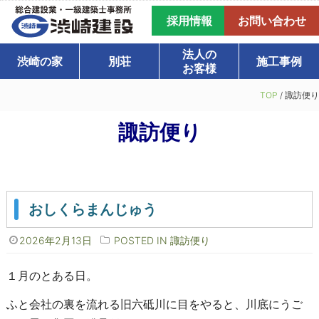
採用情報
お問い合わせ
法人の
渋崎の家
別荘
施工事例
お客様
TOP
/
諏訪便り
諏訪便り
おしくらまんじゅう
2026年2月13日
POSTED IN
諏訪便り
１月のとある日。
ふと会社の裏を流れる旧六砥川に目をやると、川底にうご