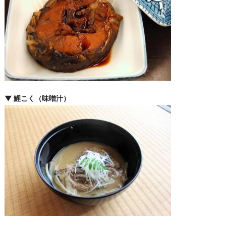
▼ 鯉こく（味噌汁）