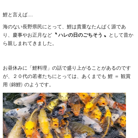
鯉と言えば‥‥
海のない長野県民にとって、鯉は貴重なたんぱく源であ
り、
慶事やお正月など
〝 ハレの日のごちそう 〟
として昔か
ら親しまれてきました。
お昼休みに「鯉料理」の話で盛り上がることがあるのです
が、
２０代の若者たちにとっては、あくまでも 鯉 ＝ 観賞
用 (錦鯉) のようです。