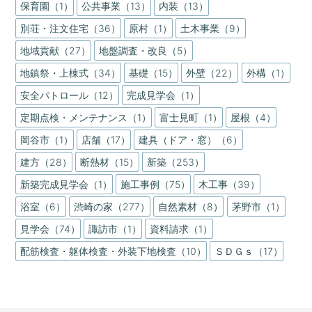
保育園（1）
公共事業（13）
内装（13）
別荘・注文住宅（36）
原村（1）
土木事業（9）
地域貢献（27）
地盤調査・改良（5）
地鎮祭・上棟式（34）
基礎（15）
外壁（22）
外構（1）
安全パトロール（12）
完成見学会（1）
定期点検・メンテナンス（1）
富士見町（1）
屋根（4）
岡谷市（1）
店舗（17）
建具（ドア・窓）（6）
建方（28）
断熱材（15）
新築（253）
新築完成見学会（1）
施工事例（75）
木工事（39）
浴室（6）
渋崎の家（277）
自然素材（8）
茅野市（1）
見学会（74）
諏訪市（1）
資料請求（1）
配筋検査・躯体検査・外装下地検査（10）
ＳＤＧｓ（17）