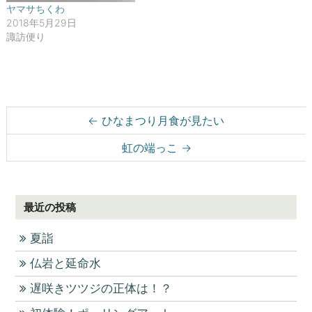
開
ヤマサちくわ
き
ま
2018年5月29日
す
諏訪便り
)
Post navigation
←
ひなまつり月食が見たい
虹の端っこ
→
最近の投稿
夏詣
仏岩と延命水
遅咲きツツジの正体は！？