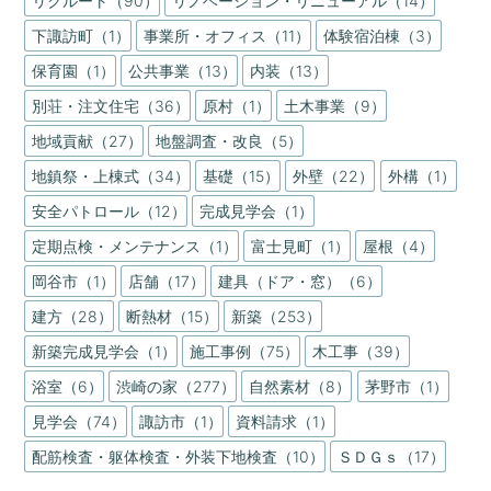
リクルート（90）
リノベーション・リニューアル（14）
下諏訪町（1）
事業所・オフィス（11）
体験宿泊棟（3）
保育園（1）
公共事業（13）
内装（13）
別荘・注文住宅（36）
原村（1）
土木事業（9）
地域貢献（27）
地盤調査・改良（5）
地鎮祭・上棟式（34）
基礎（15）
外壁（22）
外構（1）
安全パトロール（12）
完成見学会（1）
定期点検・メンテナンス（1）
富士見町（1）
屋根（4）
岡谷市（1）
店舗（17）
建具（ドア・窓）（6）
建方（28）
断熱材（15）
新築（253）
新築完成見学会（1）
施工事例（75）
木工事（39）
浴室（6）
渋崎の家（277）
自然素材（8）
茅野市（1）
見学会（74）
諏訪市（1）
資料請求（1）
配筋検査・躯体検査・外装下地検査（10）
ＳＤＧｓ（17）