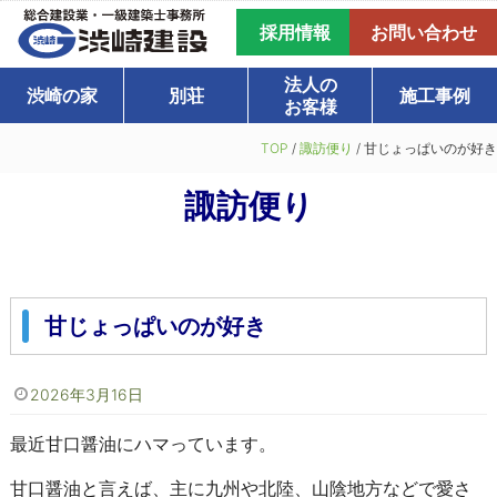
採用情報
お問い合わせ
法人の
渋崎の家
別荘
施工事例
お客様
TOP
/
諏訪便り
/
甘じょっぱいのが好き
諏訪便り
甘じょっぱいのが好き
2026年3月16日
最近甘口醤油にハマっています。
甘口醤油と言えば、主に九州や北陸、山陰地方などで愛さ