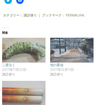
リ
a
ッ
c
ク
e
し
b
て
o
カテゴリー：
諏訪便り
｜ ブックマーク：
PERMALINK
.
T
o
w
k
i
で
t
共
t
有
関連
e
す
r
る
で
に
共
は
有
ク
(
リ
新
ッ
し
ク
い
し
ウ
て
ィ
く
二度泣く
地の醤油
ン
だ
2017年11月22日
2017年12月11日
ド
さ
ウ
い
諏訪便り
諏訪便り
で
(
開
新
き
し
ま
い
す
ウ
)
ィ
ン
ド
ウ
で