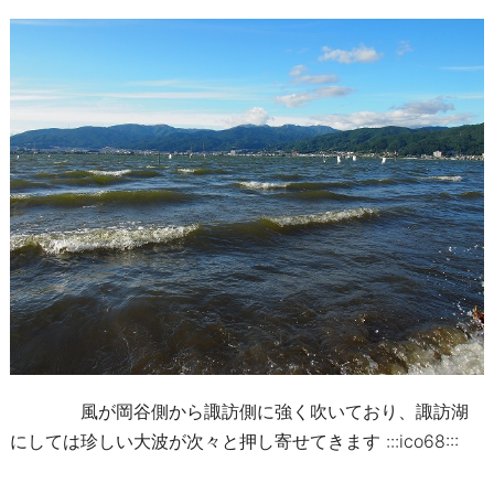
風が岡谷側から諏訪側に強く吹いており、諏訪湖
にしては珍しい大波が次々と押し寄せてきます :::ico68:::