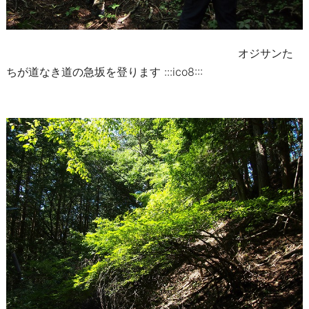
オジサンた
ちが道なき道の急坂を登ります :::ico8:::