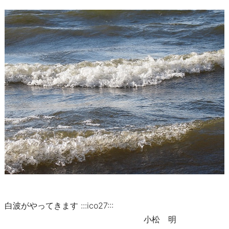
白波がやってきます :::ico27:::
小松 明