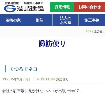
採用情報
お問い合わせ
法人の
渋崎の家
別荘
施工事例
お客様
TOP
/
諏訪便り
諏訪便り
くつろぐネコ
2015年9月30日
POSTED IN
諏訪便り
会社の駐車場に見かけないネコが出現 :::ico17:::