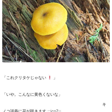
「これクリタケじゃない
」
「いや。こんなに黄色くないな」
キ
ノコ談義に花が咲きます :::ico7:::