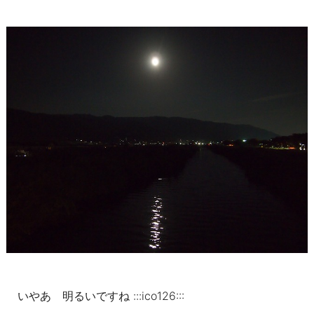
いやあ 明るいですね :::ico126:::