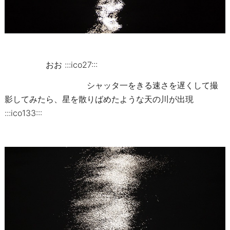
おお :::ico27:::
シャッタ一をきる速さを遅くして撮
影してみたら、星を散りばめたような天の川が出現
:::ico133:::