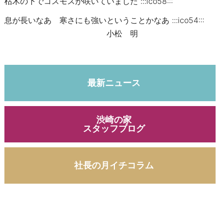
枯木の下でコスモスが咲いていました :::ico58:::
息が長いなあ 寒さにも強いということかなあ :::ico54:::
小松 明
最新ニュース
渋崎の家
スタッフブログ
社長の月イチコラム