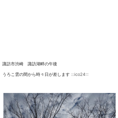
諏訪市渋崎 諏訪湖畔の午後
うろこ雲の間から時々日が差します :::ico24:::