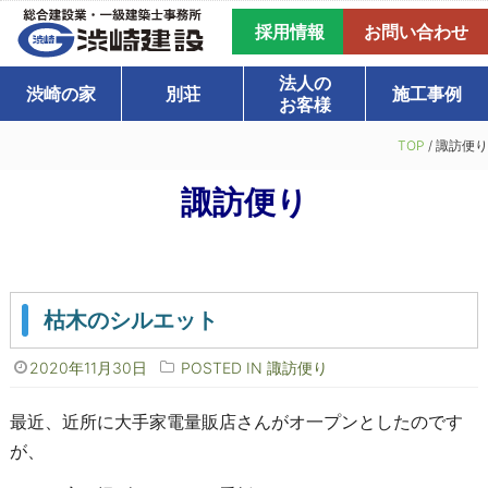
採用情報
お問い合わせ
法人の
渋崎の家
別荘
施工事例
お客様
TOP
/
諏訪便り
諏訪便り
枯木のシルエット
2020年11月30日
POSTED IN
諏訪便り
最近、近所に大手家電量販店さんがオ一プンとしたのです
が、