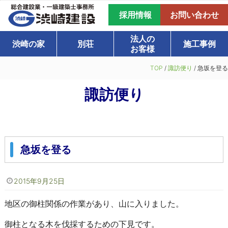
採用情報
お問い合わせ
法人の
渋崎の家
別荘
施工事例
お客様
TOP
/
諏訪便り
/
急坂を登る
諏訪便り
急坂を登る
2015年9月25日
地区の御柱関係の作業があり、山に入りました。
御柱となる木を伐採するための下見です。