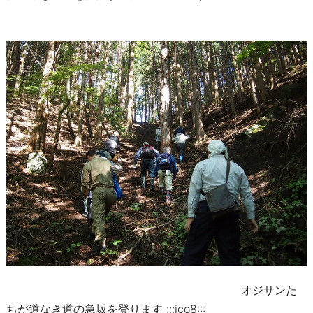
オジサンた
ちが道なき道の急坂を登ります :::ico8:::