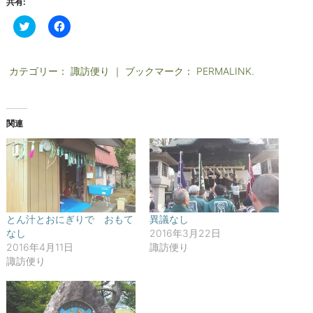
共有:
ク
F
リ
a
ッ
c
ク
e
し
b
て
o
カテゴリー：
諏訪便り
｜ ブックマーク：
PERMALINK
.
T
o
w
k
i
で
t
共
t
有
関連
e
す
r
る
で
に
共
は
有
ク
(
リ
新
ッ
し
ク
い
し
ウ
て
ィ
く
とん汁とおにぎりで おもて
異議なし
ン
だ
なし
2016年3月22日
ド
さ
ウ
い
2016年4月11日
諏訪便り
で
(
開
新
諏訪便り
き
し
ま
い
す
ウ
)
ィ
ン