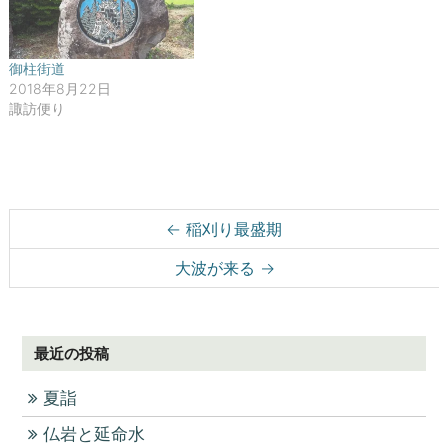
ド
ウ
で
開
き
ま
御柱街道
す
2018年8月22日
)
諏訪便り
Post navigation
←
稲刈り最盛期
大波が来る
→
最近の投稿
夏詣
仏岩と延命水