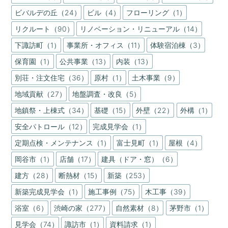
ビバルデの丘（24）
ビル（4）
フローリング（1）
リクルート（90）
リノベーション・リニューアル（14）
下諏訪町（1）
事業所・オフィス（11）
体験宿泊棟（3）
保育園（1）
公共事業（13）
内装（13）
別荘・注文住宅（36）
原村（1）
土木事業（9）
地域貢献（27）
地盤調査・改良（5）
地鎮祭・上棟式（34）
基礎（15）
外壁（22）
外構（1）
安全パトロール（12）
完成見学会（1）
定期点検・メンテナンス（1）
富士見町（1）
屋根（4）
岡谷市（1）
店舗（17）
建具（ドア・窓）（6）
建方（28）
断熱材（15）
新築（253）
新築完成見学会（1）
施工事例（75）
木工事（39）
浴室（6）
渋崎の家（277）
自然素材（8）
茅野市（1）
見学会（74）
諏訪市（1）
資料請求（1）