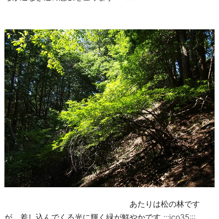
あたりは松の林です
が、差し込んでくる光に輝く緑が鮮やかです :::ico35:::