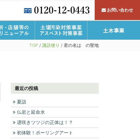
お問い合わせ
すわっこ倶楽部
事業所・店舗・介護施設
TOP
/
諏訪便り
/
君の名は の聖地
フォームQ＆A
施工事例
リフォーム施工事例
家づくりの流れ
公共施設
最近の投稿
夏詣
仏岩と延命水
遅咲きツツジの正体は！？
初体験！ポーリングアート