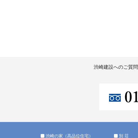
渋崎建設へのご質問
渋崎の家（高品位住宅）
別 荘