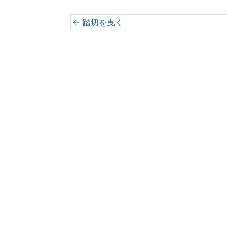
ウ
で
開
Post navigation
←
踏切を曳く
き
ま
す
)