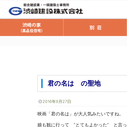
会社案内
渋崎の家（高品位住宅）
渋崎建設のリフォーム
渋崎の家のご案内
商品ラインナ
リフォームの
渋崎の家スタッフブログ
渋崎の家 資
リフォーム
注文住
君の名は の聖地
2016年9月27日
映画「君の名は」が大人気みたいですね。
娘も観に行って ”とてもよかった” と言