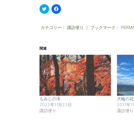
ク
F
リ
a
ッ
c
ク
e
し
b
カテゴリー：
て
o
諏訪便り
｜ ブックマーク：
PERMA
T
o
w
k
i
で
t
共
t
有
関連
e
す
r
る
で
に
共
は
有
ク
(
リ
新
ッ
し
ク
い
し
ウ
て
ィ
く
ン
だ
ド
さ
もみじの滝
大輪の花
ウ
い
2022年11月22日
2017年1
で
(
開
新
諏訪便り
諏訪便り
き
し
ま
い
す
ウ
)
ィ
ン
ド