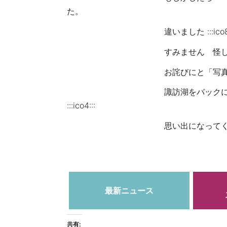
た。
違いました :::ico88:::
すみません 怪しげなオジサンが突然
お詫びにと「写真撮りましょう
諏訪湖をバックにしてお二人の
:::ico4:::
思い出になってくれたらいいなあ 
小松
最新ニュース
共有: