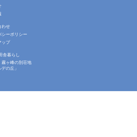
介
報
合わせ
バシーポリシー
マップ
 田舎暮らし
・霧ヶ峰の別荘地
ルデの丘」