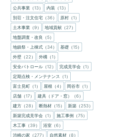
公共事業（13）
内装（13）
別荘・注文住宅（36）
原村（1）
土木事業（9）
地域貢献（27）
地盤調査・改良（5）
地鎮祭・上棟式（34）
基礎（15）
外壁（22）
外構（1）
安全パトロール（12）
完成見学会（1）
定期点検・メンテナンス（1）
富士見町（1）
屋根（4）
岡谷市（1）
店舗（17）
建具（ドア・窓）（6）
建方（28）
断熱材（15）
新築（253）
新築完成見学会（1）
施工事例（75）
木工事（39）
浴室（6）
渋崎の家（277）
自然素材（8）