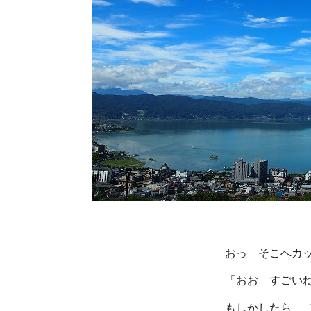
あいかわらずの絶景です
おっ そこへカップルのお
「おお すごいねえ」などと言
もしかしたら ゛聖地巡り” を