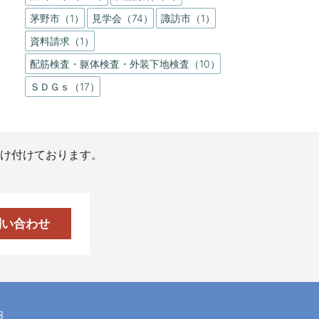
茅野市（1）
見学会（74）
諏訪市（1）
資料請求（1）
配筋検査・躯体検査・外装下地検査（10）
ＳＤＧｓ（17）
け付けております。
問い合わせ
内