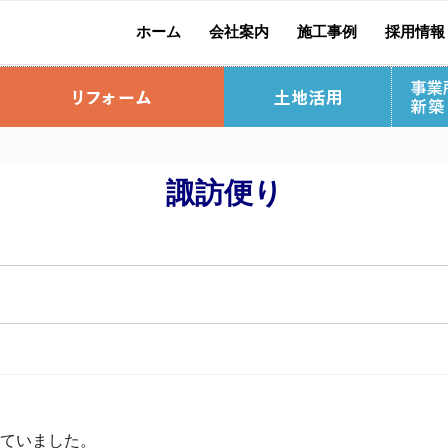
ホーム
会社案内
施工事例
採用情報
社長挨拶
社員紹介
別 荘
ップ
流れ
お宅訪問リポート
標準仕様
リ
諏訪便り
料請求
宅
土木事業
っていました。