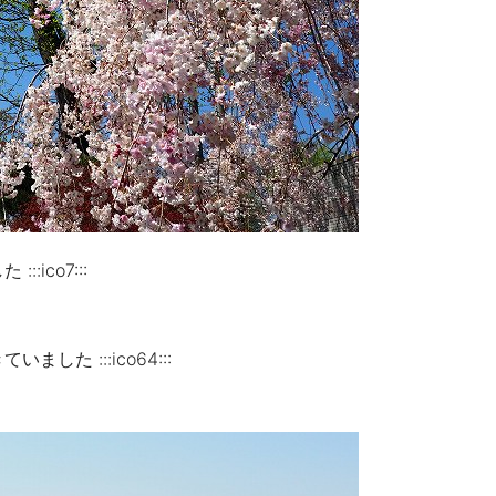
ico7:::
た :::ico64:::