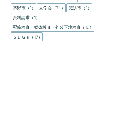
茅野市（1）
見学会（74）
諏訪市（1）
資料請求（1）
配筋検査・躯体検査・外装下地検査（10）
ＳＤＧｓ（17）