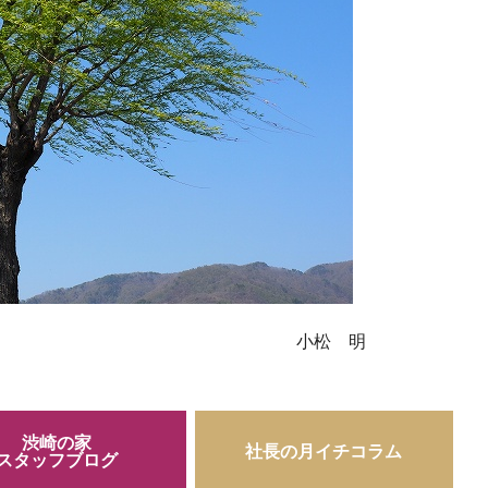
:::ico54::: 小松 明
渋崎の家
社長の月イチコラム
スタッフブログ