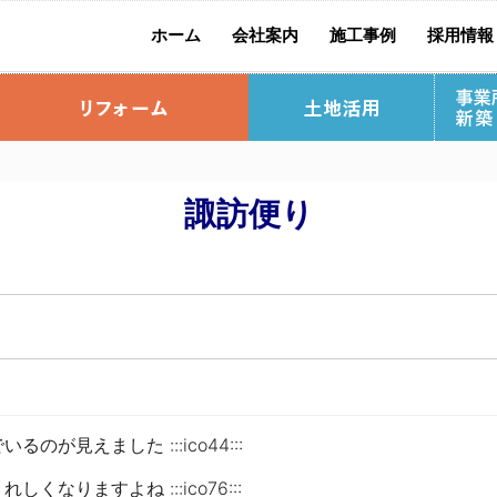
ホーム
会社案内
施工事例
採用情報
社長挨拶
社員紹介
別 荘
ップ
流れ
お宅訪問リポート
標準仕様
リ
諏訪便り
料請求
宅
土木事業
見えました :::ico44:::
りますよね :::ico76:::