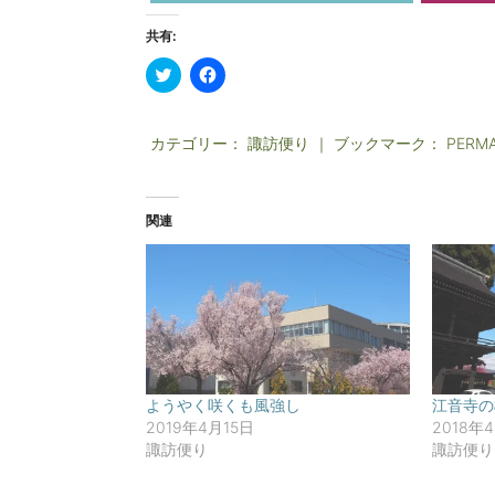
共有:
ク
F
リ
a
ッ
c
ク
e
し
b
カテゴリー：
て
o
諏訪便り
｜ ブックマーク：
PERMA
T
o
w
k
i
で
t
共
t
有
関連
e
す
r
る
で
に
共
は
有
ク
(
リ
新
ッ
し
ク
い
し
ウ
て
ィ
く
ン
だ
ド
さ
ようやく咲くも風強し
江音寺の
ウ
い
2019年4月15日
2018年
で
(
開
新
諏訪便り
諏訪便り
き
し
ま
い
す
ウ