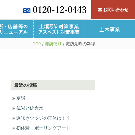
お問い合わせ
すわっこ倶楽部
事業所・店舗・介護施設
TOP
/
諏訪便り
/
諏訪湖畔の新緑
フォームQ＆A
施工事例
リフォーム施工事例
家づくりの流れ
公共施設
最近の投稿
夏詣
仏岩と延命水
遅咲きツツジの正体は！？
初体験！ポーリングアート