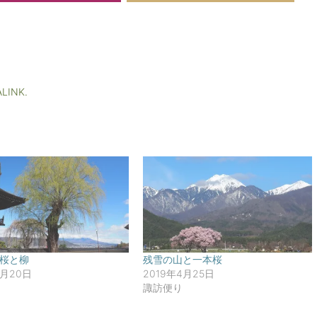
LINK
.
桜と柳
残雪の山と一本桜
4月20日
2019年4月25日
諏訪便り