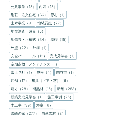
公共事業（13）
内装（13）
別荘・注文住宅（36）
原村（1）
土木事業（9）
地域貢献（27）
地盤調査・改良（5）
地鎮祭・上棟式（34）
基礎（15）
外壁（22）
外構（1）
安全パトロール（12）
完成見学会（1）
定期点検・メンテナンス（1）
富士見町（1）
屋根（4）
岡谷市（1）
店舗（17）
建具（ドア・窓）（6）
建方（28）
断熱材（15）
新築（253）
新築完成見学会（1）
施工事例（75）
木工事（39）
浴室（6）
渋崎の家（277）
自然素材（8）