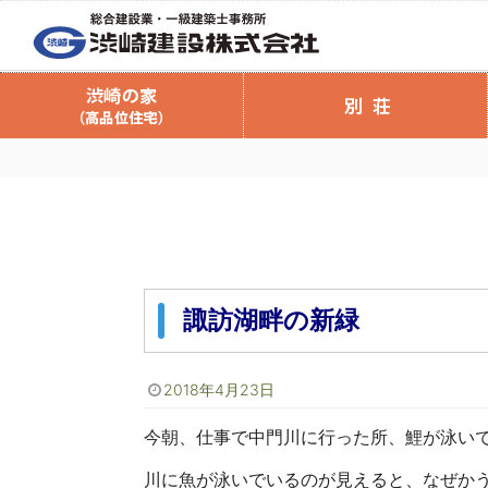
会社案内
渋崎の家（高品位住宅）
渋崎建設のリフォーム
渋崎の家のご案内
商品ラインナ
リフォームの
渋崎の家スタッフブログ
渋崎の家 資
リフォーム
注文住
諏訪湖畔の新緑
2018年4月23日
今朝、仕事で中門川に行った所、鯉が泳いでいるのが
川に魚が泳いでいるのが見えると、なぜかうれしくな