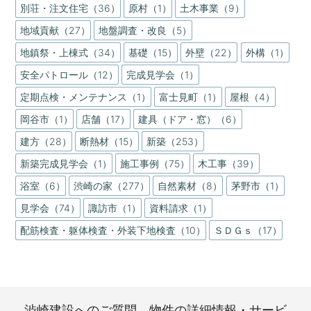
別荘・注文住宅（36）
原村（1）
土木事業（9）
地域貢献（27）
地盤調査・改良（5）
地鎮祭・上棟式（34）
基礎（15）
外壁（22）
外構（1）
安全パトロール（12）
完成見学会（1）
定期点検・メンテナンス（1）
富士見町（1）
屋根（4）
岡谷市（1）
店舗（17）
建具（ドア・窓）（6）
建方（28）
断熱材（15）
新築（253）
新築完成見学会（1）
施工事例（75）
木工事（39）
浴室（6）
渋崎の家（277）
自然素材（8）
茅野市（1）
見学会（74）
諏訪市（1）
資料請求（1）
配筋検査・躯体検査・外装下地検査（10）
ＳＤＧｓ（17）
渋崎建設へのご質問、物件の詳細情報・サービ